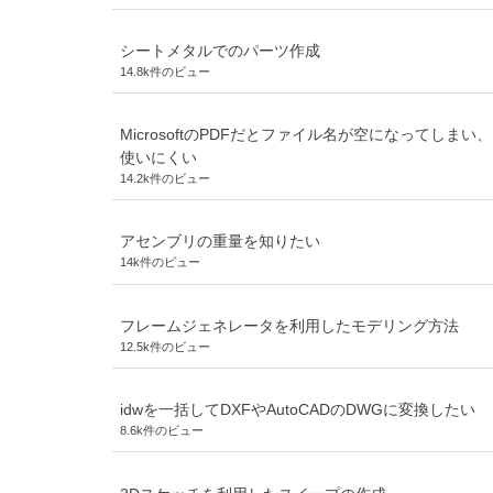
シートメタルでのパーツ作成
14.8k件のビュー
MicrosoftのPDFだとファイル名が空になってしまい、
使いにくい
14.2k件のビュー
アセンブリの重量を知りたい
14k件のビュー
フレームジェネレータを利用したモデリング方法
12.5k件のビュー
idwを一括してDXFやAutoCADのDWGに変換したい
8.6k件のビュー