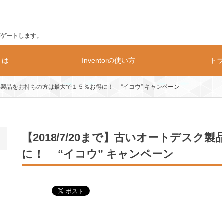
ビゲートします。
rとは
Inventorの使い方
ト
デスク製品をお持ちの方は最大で１５％お得に！ “イコウ” キャンペーン
の動作環境
価格
構造解析
【2018/7/20まで】古いオートデス
に！ “イコウ” キャンペーン