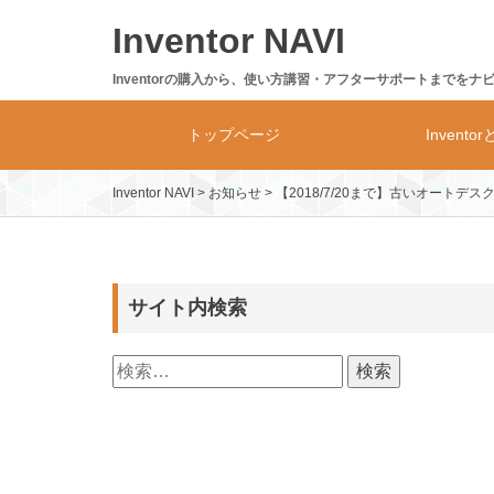
Skip
Inventor NAVI
to
content
Inventorの購入から、使い方講習・アフターサポートまでをナ
トップページ
Invento
Inventor NAVI
>
お知らせ
>
【2018/7/20まで】古いオート
Inventor
製品体系・
サイト内検索
検
索: