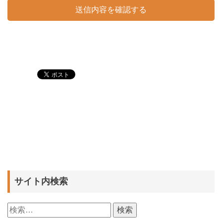
サイト内検索
検
索: