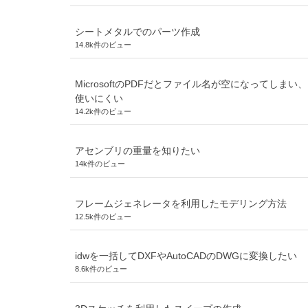
シートメタルでのパーツ作成
14.8k件のビュー
MicrosoftのPDFだとファイル名が空になってしまい、
使いにくい
14.2k件のビュー
アセンブリの重量を知りたい
14k件のビュー
フレームジェネレータを利用したモデリング方法
12.5k件のビュー
idwを一括してDXFやAutoCADのDWGに変換したい
8.6k件のビュー