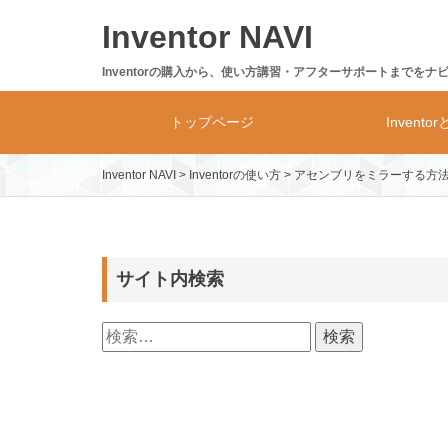
Skip
Inventor NAVI
to
content
Inventorの購入から、使い方講習・アフターサポートまでをナ
トップページ
Invento
Inventor NAVI
>
Inventorの使い方
>
アセンブリをミラーする方
Inventor
製品体系・
サイト内検索
検
索: