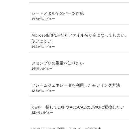
シートメタルでのパーツ作成
14.8k件のビュー
MicrosoftのPDFだとファイル名が空になってしまい、
使いにくい
14.2k件のビュー
アセンブリの重量を知りたい
14k件のビュー
フレームジェネレータを利用したモデリング方法
12.5k件のビュー
idwを一括してDXFやAutoCADのDWGに変換したい
8.5k件のビュー