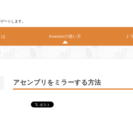
ビゲートします。
rとは
Inventorの使い方
ト
法
の動作環境
価格
構造解析
アセンブリをミラーする方法