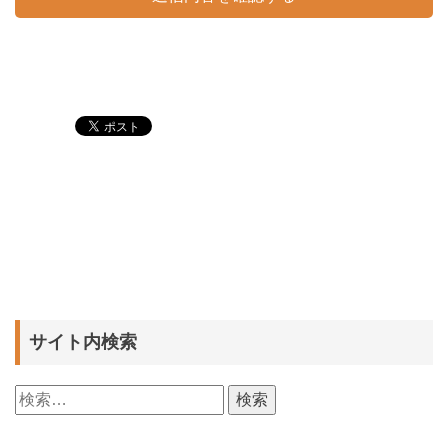
サイト内検索
検
索: