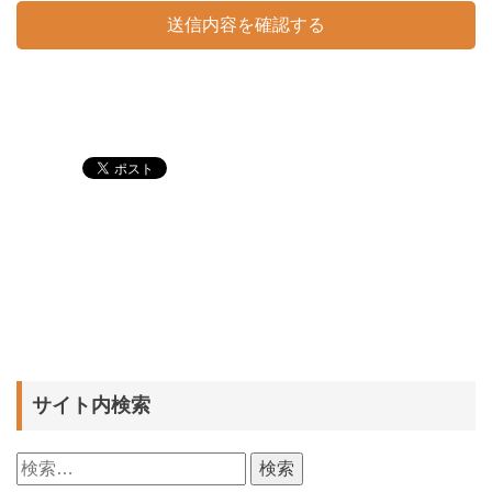
サイト内検索
検
索: