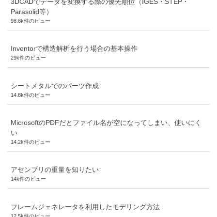
3DCADでデータを変換する際の優先順位（IGES・STEP・
Parasolid等）
98.6k件のビュー
Inventorで構造解析を行う場合の基本操作
29k件のビュー
シートメタルでのパーツ作成
14.8k件のビュー
MicrosoftのPDFだとファイル名が空になってしまい、使いにく
い
14.2k件のビュー
アセンブリの重量を知りたい
14k件のビュー
フレームジェネレータを利用したモデリング方法
12.5k件のビュー