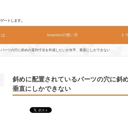
ビゲートします。
rとは
Inventorの使い方
ト
るパーツの穴に斜めの直列寸法を作成したいが水平、垂直にしかできない
の動作環境
価格
構造解析
斜めに配置されているパーツの穴に斜
垂直にしかできない