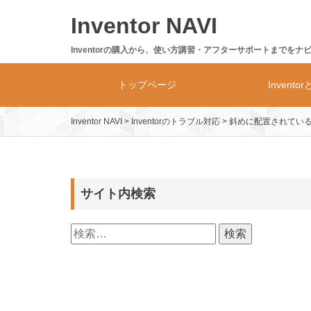
Skip
Inventor NAVI
to
content
Inventorの購入から、使い方講習・アフターサポートまでをナ
トップページ
Invento
Inventor NAVI
>
Inventorのトラブル対応
>
斜めに配置されてい
Inventor
製品体系・
サイト内検索
検
索: