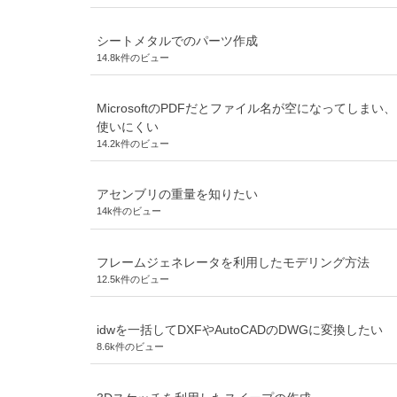
シートメタルでのパーツ作成
14.8k件のビュー
MicrosoftのPDFだとファイル名が空になってしまい、
使いにくい
14.2k件のビュー
アセンブリの重量を知りたい
14k件のビュー
フレームジェネレータを利用したモデリング方法
12.5k件のビュー
idwを一括してDXFやAutoCADのDWGに変換したい
8.6k件のビュー