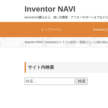
Skip
Inventor NAVI
to
content
Inventorの購入から、使い方講習・アフターサポートまでをナ
トップページ
Invento
Inventor NAVI
>
Inventorのトラブル対応
>
図面ビューに緑の枠
Inventor
製品体系・
サイト内検索
検
索: