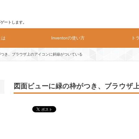
ビゲートします。
rとは
Inventorの使い方
ト
がつき、ブラウザ上のアイコンに斜線がついている
の動作環境
価格
構造解析
図面ビューに緑の枠がつき、ブラウザ