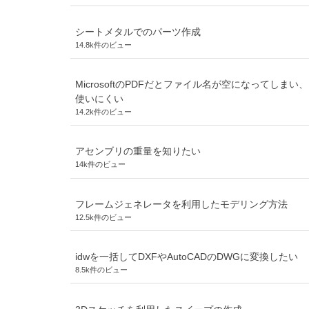
シートメタルでのパーツ作成
14.8k件のビュー
MicrosoftのPDFだとファイル名が空になってしまい、
使いにくい
14.2k件のビュー
アセンブリの重量を知りたい
14k件のビュー
フレームジェネレータを利用したモデリング方法
12.5k件のビュー
idwを一括してDXFやAutoCADのDWGに変換したい
8.5k件のビュー