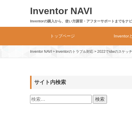
Skip
Inventor NAVI
to
content
Inventorの購入から、使い方講習・アフターサポートまでをナ
トップページ
Invento
Inventor NAVI
>
Inventorのトラブル対応
>
2022でidwのスケ
Inventor
製品体系・
サイト内検索
検
索: