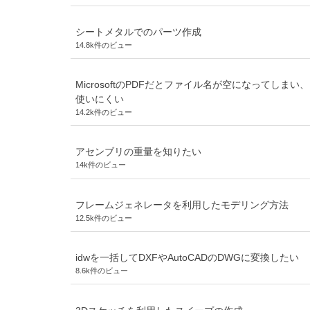
シートメタルでのパーツ作成
14.8k件のビュー
MicrosoftのPDFだとファイル名が空になってしまい、
使いにくい
14.2k件のビュー
アセンブリの重量を知りたい
14k件のビュー
フレームジェネレータを利用したモデリング方法
12.5k件のビュー
idwを一括してDXFやAutoCADのDWGに変換したい
8.6k件のビュー