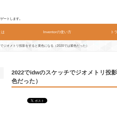
ビゲートします。
rとは
Inventorの使い方
ト
ッチでジオメトリ投影をすると黄色になる（2020では紫色だった）
の動作環境
価格
構造解析
2022でidwのスケッチでジオメトリ投
色だった）