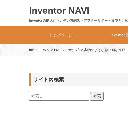
Skip
Inventor NAVI
to
content
Inventorの購入から、使い方講習・アフターサポートまでをナ
トップページ
Invento
Inventor NAVI
>
Inventorの使い方
>
実物のような静止画を作成
Inventor
製品体系・
サイト内検索
検
索: