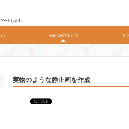
ビゲートします。
rとは
Inventorの使い方
ト
の動作環境
価格
構造解析
実物のような静止画を作成