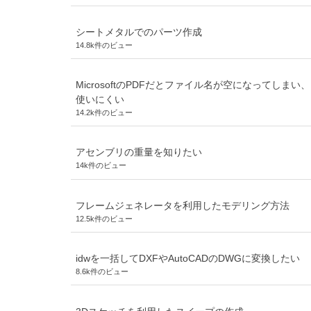
シートメタルでのパーツ作成
14.8k件のビュー
MicrosoftのPDFだとファイル名が空になってしまい、
使いにくい
14.2k件のビュー
アセンブリの重量を知りたい
14k件のビュー
フレームジェネレータを利用したモデリング方法
12.5k件のビュー
idwを一括してDXFやAutoCADのDWGに変換したい
8.6k件のビュー