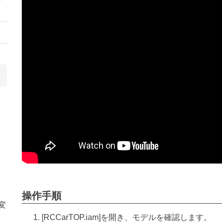
操作手順
変
[RCCarTOP.iam]を開き、モデルを確認します。