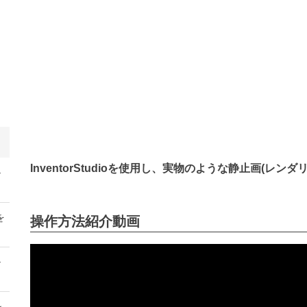
InventorStudioを使用し、実物のような静止画(レ
ル
を
操作方法紹介動画
ル
ン